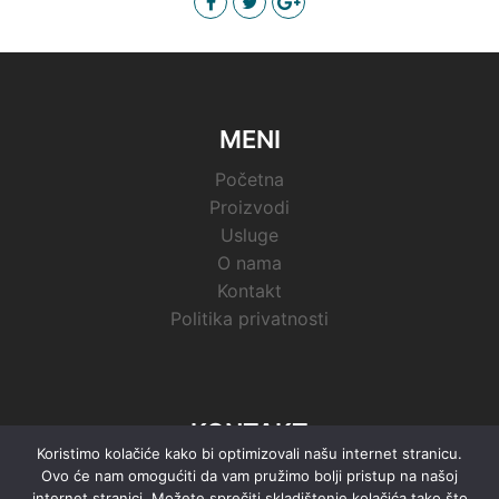
MENI
Početna
Proizvodi
Usluge
O nama
Kontakt
Politika privatnosti
KONTAKT
Koristimo kolačiće kako bi optimizovali našu internet stranicu.
Zrenjaninski put 8, 21000 Novi Sad, Republika
Ovo će nam omogućiti da vam pružimo bolji pristup na našoj
internet stranici. Možete sprečiti skladištenje kolačića tako što