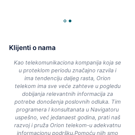
Klijenti o nama
a
Kao telekomunikaciona kompanija koja se
Od 
o
u proteklom periodu značajno razvila i
IT
ima tendenciju daljeg rasta, Orion
Anga
ali
telekom ima sve veće zahteve u pogledu
su 
tata.
dobijanja relevantnih informacija za
anju
potrebe donošenja poslovnih odluka. Tim
Kont
kao i
programera I konsultanata u Navigatoru
Nav
e.
uspešno, već jedanaest godina, prati naš
naše
 u
razvoj i pruža Orion telekom-u adekvatnu
re
nosti
informacionu podršku.Pomoću njih smo
Hr