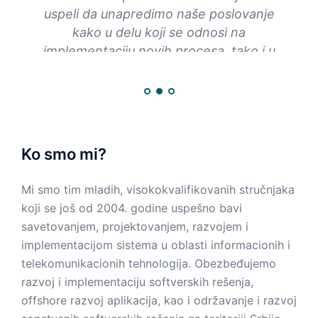
Naša
uspeli da unapredimo naše poslovanje
Rad
kako u delu koji se odnosi na
z
implementaciju novih procesa, tako i u
delu izveštavanja koja su zadovoljila naše
poslovne potrebe. Navigator odgovornim
i profesionalnim pristupom čini naše
poslovno okruženje jednostavnijim i
animal
efikasnijim, a ljubazno i predusretljivo
Ko smo mi?
osoblje uspeva da nam u najkraćem roku
pruži potrebnu podršku.
Mi smo tim mladih, visokokvalifikovanih stručnjaka
koji se još od 2004. godine uspešno bavi
savetovanjem, projektovanjem, razvojem i
Jelena Matijaš
implementacijom sistema u oblasti informacionih i
Direktor sektora računovodstva / Orion telekom
telekomunikacionih tehnologija. Obezbeđujemo
razvoj i implementaciju softverskih rešenja,
offshore razvoj aplikacija, kao i održavanje i razvoj