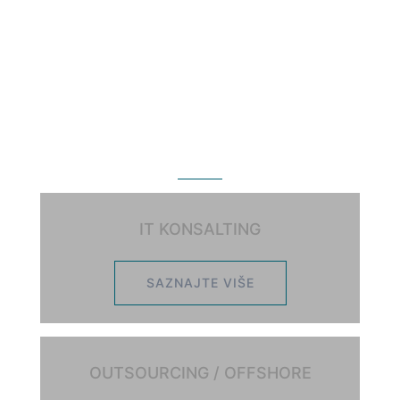
IT USLUGE ZA PRODUKTIVNO
POSLOVANJE
IT KONSALTING
SAZNAJTE VIŠE
OUTSOURCING / OFFSHORE