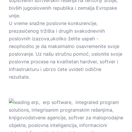
sopstvenih softverskih rešenja na teritoriji Srbije,
bivših jugoslovenih republika i zemalja Evropske
unije.
U vreme snažne poslovne konkurencije,
prezasićenog tržišta i drugih svakodnevnih
poslovnih izazova,ukoliko želite uspeh -
neophodno je da maksimalno osavremenite svoje
poslovanje. Uz našu stručnu pomoć, oslonite svoje
poslovne procese na kvalitetan hardver, softver i
infrastrukturu i ubrzo ćete uvideti odlične
rezultate.