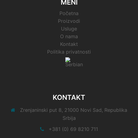
MENI
Početna
Proizvodi
Usluge
O nama
Kontakt
Politika privatnosti
KONTAKT
Zrenjaninski put 8, 21000 Novi Sad, Republika
Srbija
+381 (0) 69 8210 711