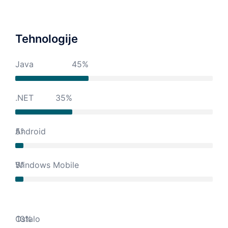
Tehnologije
Java
45%
.NET
35%
Android
5%
Windows Mobile
5%
Ostalo
10%