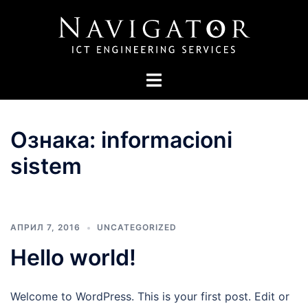
Skip
to
content
Toggle
menu
Ознака:
informacioni
sistem
АПРИЛ 7, 2016
UNCATEGORIZED
Hello world!
Welcome to WordPress. This is your first post. Edit or