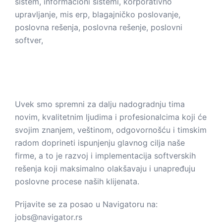
ŽELITE LI DA RADITE U NAVIGATORU?
Uvek smo spremni za dalju nadogradnju tima
novim, kvalitetnim ljudima i profesionalcima koji će
svojim znanjem, veštinom, odgovornošću i timskim
radom doprineti ispunjenju glavnog cilja naše
firme, a to je razvoj i implementacija softverskih
rešenja koji maksimalno olakšavaju i unapređuju
poslovne procese naših klijenata.
Prijavite se za posao u Navigatoru na:
jobs@navigator.rs