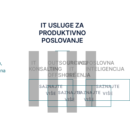
IT USLUGE ZA
PRODUKTIVNO
POSLOVANJE
IT
OUTSOURCING
RAZVOJ
POSLOVNA
KONSALTING
/
IT
INTELIGENCIJA
OFFSHORE
REŠENJA
SAZNAJTE
SAZNAJTE
SAZNAJTE
SAZNAJTE
VIŠE
VIŠE
VIŠE
VIŠE