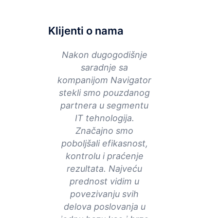
Klijenti o nama
Nakon dugogodišnje
saradnje sa
kompanijom Navigator
stekli smo pouzdanog
partnera u segmentu
IT tehnologija.
Značajno smo
poboljšali efikasnost,
kontrolu i praćenje
rezultata. Najveću
prednost vidim u
povezivanju svih
delova poslovanja u