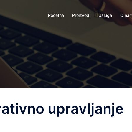
Početna
Proizvodi
Usluge
O na
ativno upravljanje