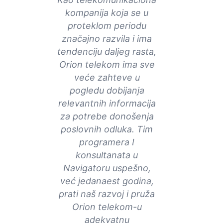
kompanija koja se u
proteklom periodu
značajno razvila i ima
tendenciju daljeg rasta,
Orion telekom ima sve
veće zahteve u
pogledu dobijanja
relevantnih informacija
za potrebe donošenja
poslovnih odluka. Tim
programera I
konsultanata u
Navigatoru uspešno,
već jedanaest godina,
prati naš razvoj i pruža
Orion telekom-u
adekvatnu