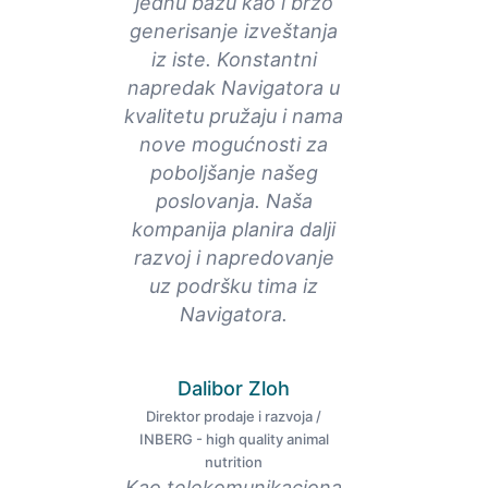
jednu bazu kao i brzo
generisanje izveštanja
iz iste. Konstantni
napredak Navigatora u
kvalitetu pružaju i nama
nove mogućnosti za
poboljšanje našeg
poslovanja. Naša
kompanija planira dalji
razvoj i napredovanje
uz podršku tima iz
Navigatora.
Dalibor Zloh
Direktor prodaje i razvoja /
INBERG - high quality animal
nutrition
Kao telekomunikaciona