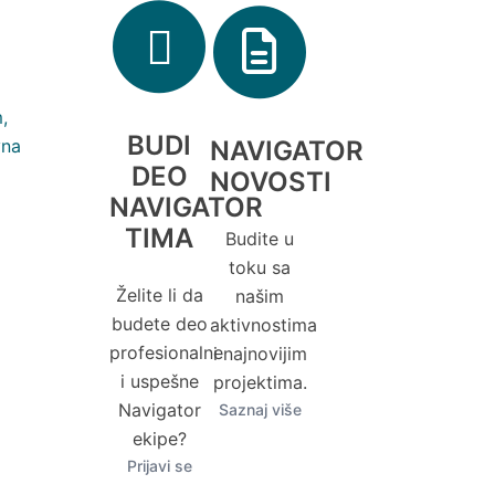
BUDI
NAVIGATOR
DEO
NOVOSTI
NAVIGATOR
TIMA
Budite u
toku sa
Želite li da
našim
budete deo
aktivnostima
profesionalne
i najnovijim
i uspešne
projektima.
Navigator
Saznaj više
ekipe?
Prijavi se