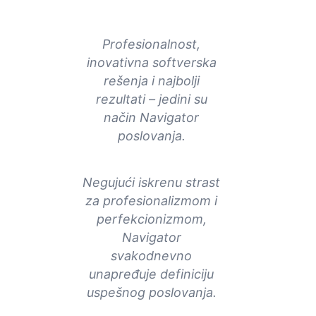
Profesionalnost,
inovativna softverska
rešenja i najbolji
rezultati – jedini su
način Navigator
poslovanja.
Negujući iskrenu strast
za profesionalizmom i
perfekcionizmom,
Navigator
svakodnevno
unapređuje definiciju
uspešnog poslovanja.