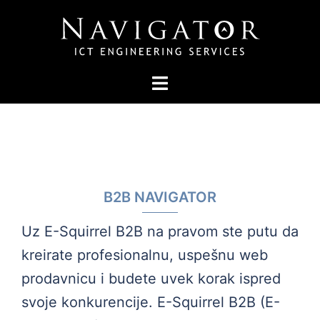
Skip
to
content
Toggle
menu
B2B NAVIGATOR
Uz E-Squirrel B2B na pravom ste putu da
kreirate profesionalnu, uspešnu web
prodavnicu i budete uvek korak ispred
svoje konkurencije. E-Squirrel B2B (E-