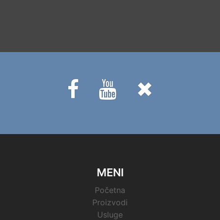
Fb
Youtube
Twitter
MENI
Početna
Proizvodi
Usluge