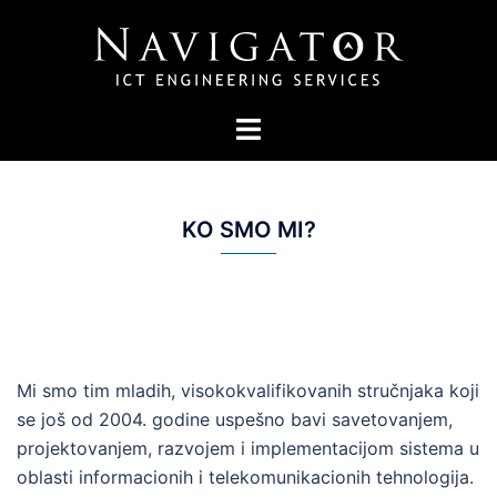
Skip
to
content
Toggle
menu
KO SMO MI?
Mi smo tim mladih, visokokvalifikovanih stručnjaka koji
se još od 2004. godine uspešno bavi savetovanjem,
projektovanjem, razvojem i implementacijom sistema u
oblasti informacionih i telekomunikacionih tehnologija.