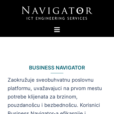
Skip
to
content
Toggle
menu
BUSINESS NAVIGATOR
Zaokružuje sveobuhvatnu poslovnu
platformu, uvažavajuci na prvom mestu
potrebe klijenata za brzinom,
pouzdanošcu i bezbednošcu. Korisnici
Business Navigator-a efikasnije i