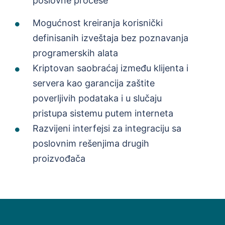
poslovne procese
Mogućnost kreiranja korisnički
definisanih izveštaja bez poznavanja
programerskih alata
Kriptovan saobraćaj između klijenta i
servera kao garancija zaštite
poverljivih podataka i u slučaju
pristupa sistemu putem interneta
Razvijeni interfejsi za integraciju sa
poslovnim rešenjima drugih
proizvođača