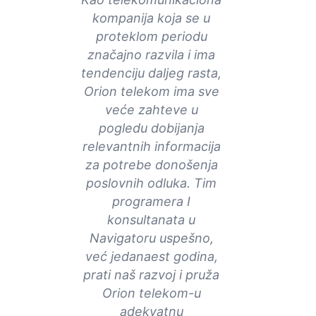
kompanija koja se u
proteklom periodu
značajno razvila i ima
tendenciju daljeg rasta,
Orion telekom ima sve
veće zahteve u
pogledu dobijanja
relevantnih informacija
za potrebe donošenja
poslovnih odluka. Tim
programera I
konsultanata u
Navigatoru uspešno,
već jedanaest godina,
prati naš razvoj i pruža
Orion telekom-u
adekvatnu