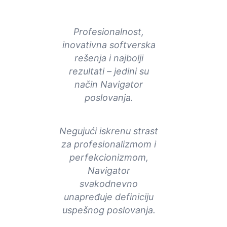
Profesionalnost,
inovativna softverska
rešenja i najbolji
rezultati – jedini su
način Navigator
poslovanja.
Negujući iskrenu strast
za profesionalizmom i
perfekcionizmom,
Navigator
svakodnevno
unapređuje definiciju
uspešnog poslovanja.