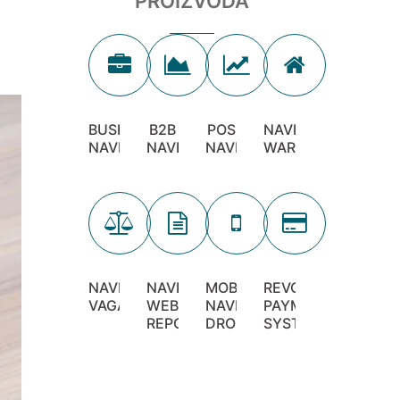
PROIZVODA
BUSINESS
B2B
POS
NAVIGATOR
NAVIGATOR
NAVIGATOR
NAVIGATOR
WAREHOUSE
NAVIGATOR
NAVIGATOR
MOBILE
REVOLUTION
VAGA
WEB
NAVIGATOR
PAYMENT
REPORTER
DROID
SYSTEM