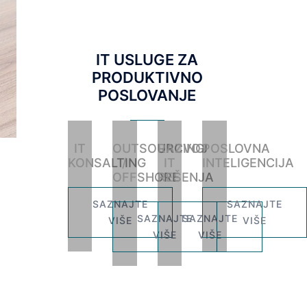
IT USLUGE ZA
PRODUKTIVNO
POSLOVANJE
IT
OUTSOURCING
RAZVOJ
POSLOVNA
KONSALTING
/
IT
INTELIGENCIJA
OFFSHORE
REŠENJA
SAZNAJTE
SAZNAJTE
SAZNAJTE
SAZNAJTE
VIŠE
VIŠE
VIŠE
VIŠE