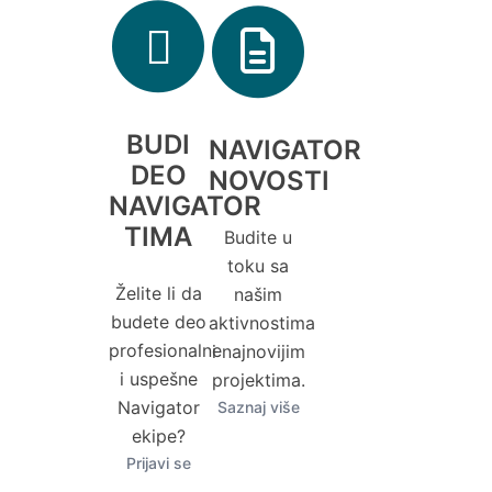
BUDI
NAVIGATOR
DEO
NOVOSTI
NAVIGATOR
TIMA
Budite u
toku sa
Želite li da
našim
budete deo
aktivnostima
profesionalne
i najnovijim
i uspešne
projektima.
Navigator
Saznaj više
ekipe?
Prijavi se