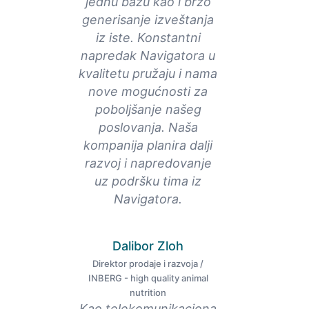
jednu bazu kao i brzo
generisanje izveštanja
iz iste. Konstantni
napredak Navigatora u
kvalitetu pružaju i nama
nove mogućnosti za
poboljšanje našeg
poslovanja. Naša
kompanija planira dalji
razvoj i napredovanje
uz podršku tima iz
Navigatora.
Dalibor Zloh
Direktor prodaje i razvoja /
INBERG - high quality animal
nutrition
Kao telekomunikaciona