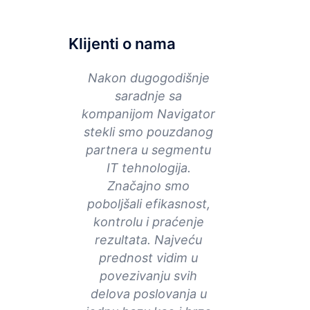
Klijenti o nama
Nakon dugogodišnje
saradnje sa
kompanijom Navigator
stekli smo pouzdanog
partnera u segmentu
IT tehnologija.
Značajno smo
poboljšali efikasnost,
kontrolu i praćenje
rezultata. Najveću
prednost vidim u
povezivanju svih
delova poslovanja u