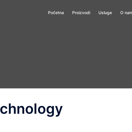
Početna
Proizvodi
Usluge
O na
chnology