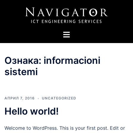
Skip
to
content
Toggle
menu
Ознака:
informacioni
sistemi
АПРИЛ 7, 2016
UNCATEGORIZED
Hello world!
Welcome to WordPress. This is your first post. Edit or