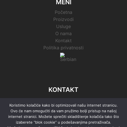
MENI
Početna
Proizvodi
Usluge
O nama
Kontakt
Politika privatnosti
KONTAKT
Zrenjaninski put 8, 21000 Novi Sad, Republika
Koristimo kolačiće kako bi optimizovali našu internet stranicu.
Srbija
Ovo će nam omogućiti da vam pružimo bolji pristup na našoj
internet stranici. Možete sprečiti skladištenje kolačića tako što
+381 (0) 69 8210 711
izaberete “blok cookie” u podešavanjima pretraživača.