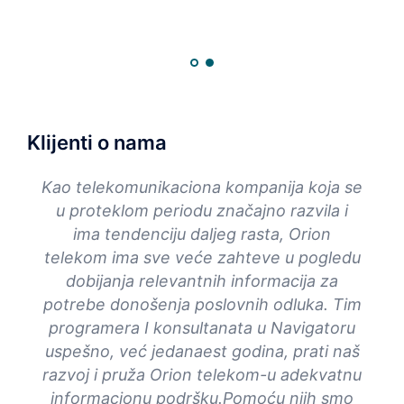
Klijenti o nama
a
Kao telekomunikaciona kompanija koja se
Od 
o
u proteklom periodu značajno razvila i
IT
ima tendenciju daljeg rasta, Orion
Anga
ali
telekom ima sve veće zahteve u pogledu
su 
tata.
dobijanja relevantnih informacija za
anju
potrebe donošenja poslovnih odluka. Tim
Kont
kao i
programera I konsultanata u Navigatoru
Nav
e.
uspešno, već jedanaest godina, prati naš
naše
 u
razvoj i pruža Orion telekom-u adekvatnu
re
nosti
informacionu podršku.Pomoću njih smo
Hr