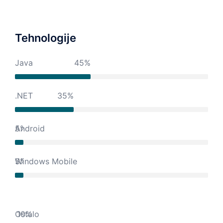
Tehnologije
Java
45%
.NET
35%
Android
5%
Windows Mobile
5%
Ostalo
10%