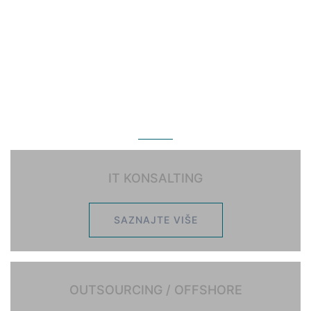
IT USLUGE ZA PRODUKTIVNO
POSLOVANJE
IT KONSALTING
SAZNAJTE VIŠE
OUTSOURCING / OFFSHORE