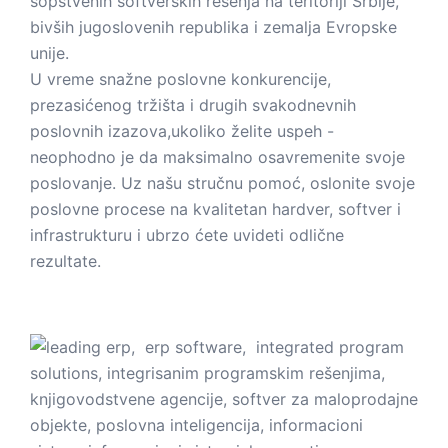
sopstvenih softverskih rešenja na teritoriji Srbije,
bivših jugoslovenih republika i zemalja Evropske
unije.
U vreme snažne poslovne konkurencije,
prezasićenog tržišta i drugih svakodnevnih
poslovnih izazova,ukoliko želite uspeh -
neophodno je da maksimalno osavremenite svoje
poslovanje. Uz našu stručnu pomoć, oslonite svoje
poslovne procese na kvalitetan hardver, softver i
infrastrukturu i ubrzo ćete uvideti odlične
rezultate.