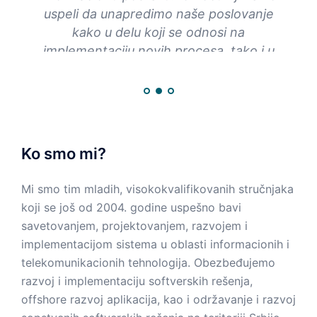
Naša
uspeli da unapredimo naše poslovanje
Rad
kako u delu koji se odnosi na
z
implementaciju novih procesa, tako i u
delu izveštavanja koja su zadovoljila naše
poslovne potrebe. Navigator odgovornim
i profesionalnim pristupom čini naše
poslovno okruženje jednostavnijim i
animal
efikasnijim, a ljubazno i predusretljivo
Ko smo mi?
osoblje uspeva da nam u najkraćem roku
pruži potrebnu podršku.
Mi smo tim mladih, visokokvalifikovanih stručnjaka
koji se još od 2004. godine uspešno bavi
savetovanjem, projektovanjem, razvojem i
Jelena Matijaš
implementacijom sistema u oblasti informacionih i
Direktor sektora računovodstva / Orion telekom
telekomunikacionih tehnologija. Obezbeđujemo
razvoj i implementaciju softverskih rešenja,
offshore razvoj aplikacija, kao i održavanje i razvoj