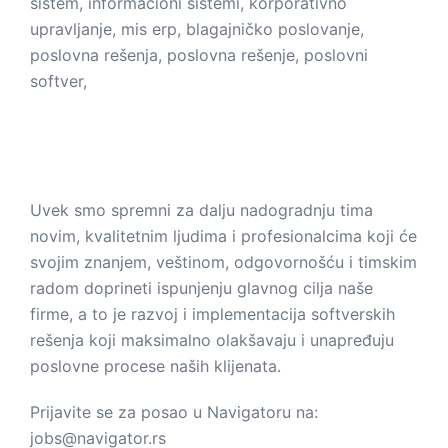
ŽELITE LI DA RADITE U NAVIGATORU?
Uvek smo spremni za dalju nadogradnju tima
novim, kvalitetnim ljudima i profesionalcima koji će
svojim znanjem, veštinom, odgovornošću i timskim
radom doprineti ispunjenju glavnog cilja naše
firme, a to je razvoj i implementacija softverskih
rešenja koji maksimalno olakšavaju i unapređuju
poslovne procese naših klijenata.
Prijavite se za posao u Navigatoru na:
jobs@navigator.rs